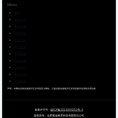
Menu
首页
院校介绍
学校新闻
留学资讯
专业大全
学生服务
申请流程
常见问题
入学评估
联系我们
网站地图
声明：本网站非新加坡南洋艺术学院官方网站，只提供新加坡南洋艺术学院留学咨询和办理业务.
备案许可号：
皖ICP备2023001050号-3
版权所有：合肥紫途教育科技有限责任公司