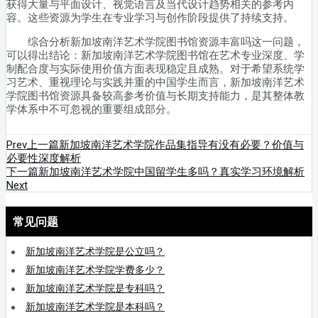
获得大量与平面设计、视觉语言及当代设计趋势相关的参考内
容。这些资源为学生在专业学习与创作阶段提供了持续支持。
综合分析新加坡南洋艺术学院图书馆资源丰富吗这一问题，
可以得出结论：新加坡南洋艺术学院图书馆在艺术专业深度、学
制配合度与实际使用价值方面表现稳定且成熟。对于希望系统学
习艺术、重视理论与实践并重的中国学生而言，新加坡南洋艺术
学院图书馆资源具备较高参考价值与长期支持能力，是其整体教
学体系中不可忽视的重要组成部分。
Prev
上一篇
新加坡南洋艺术学院作品集指导有没有必要？价值与
必要性深度解析
下一篇
新加坡南洋艺术学院中国留学生多吗？真实学习环境解析
Next
常见问题
新加坡南洋艺术学院是公立吗？
新加坡南洋艺术学院学费多少？
新加坡南洋艺术学院是专科吗？
新加坡南洋艺术学院是本科吗？