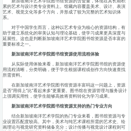
新加坡南洋艺术学院图书馆资源的含金量，体现在其长期积
累的艺术与设计类专业资料上。馆藏内容覆盖美术、设计、表演
艺术、视觉文化等多个方向，并形成了较为完整的艺术知识体
系。
对于中国学生而言，这种以艺术专业为核心的资源结构，有
助于建立系统化的审美认知与理论基础，使学习成果更具深度与
延展性。这也是判断新加坡南洋艺术学院图书馆资源是否丰富的
重要标准之一。
新加坡南洋艺术学院图书馆资源使用流程体验
从实际使用体验来看，新加坡南洋艺术学院图书馆的资源使
用流程清晰，分类明确，便于学生根据课程或创作方向快速查找
所需资料。
在新加坡南洋艺术学院图书馆资源丰富吗这一问题上，资源
是否“用得上”比“看起来多”更重要。图书馆在资源管理与服务设计
上强调实用性，使学生能够高效将资料转化为学习成果。
新加坡南洋艺术学院图书馆资源支持的热门专业方向
结合新加坡南洋艺术学院的热门专业来看，图书馆资源与专
业设置匹配度较高。其中，美术与纯艺术课程所需的艺术史、绘
画理论与视觉研究资料储备充分；设计传播与视觉设计课程则可