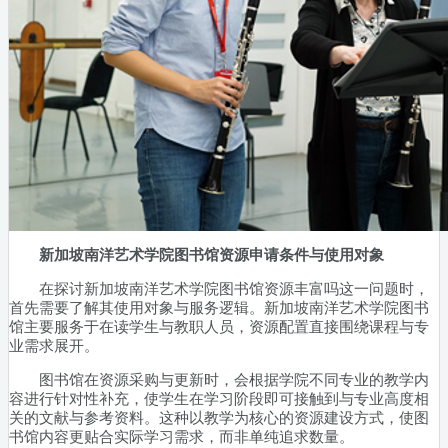
新加坡南洋艺术学院图书馆资源申请条件与使用对象
在探讨新加坡南洋艺术学院图书馆资源丰富吗这一问题时，
首先需要了解其使用对象与服务逻辑。新加坡南洋艺术学院图书
馆主要服务于在读学生与教职人员，资源配置直接围绕课程与专
业需求展开。
图书馆在资源采购与更新时，会根据学院不同专业的教学内
容进行针对性补充，使学生在学习阶段即可接触到与专业高度相
关的文献与参考资料。这种以教学为核心的资源建设方式，使图
书馆内容更贴合实际学习需求，而非单纯追求数量。