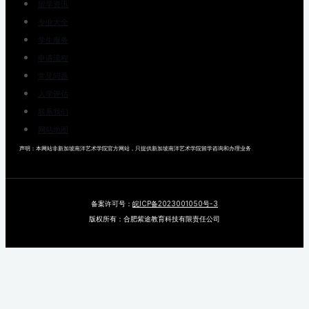
留学资讯
专业大全
学生服务
申请流程
常见问题
入学评估
联系我们
网站地图
声明：本网站非新加坡南洋艺术学院官方网站，只提供新加坡南洋艺术学院留学咨询和办理业务.
备案许可号：
皖ICP备2023001050号-3
版权所有：合肥紫途教育科技有限责任公司